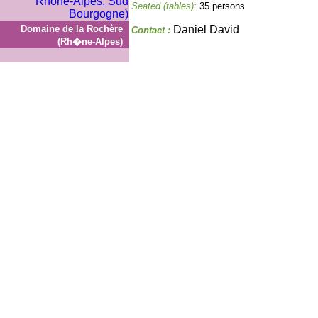
Seated (tables):
35 persons
Domaine de la Rochère
Daniel David
Contact :
(Rh�ne-Alpes)