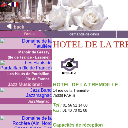
back
demande de devis
HOTEL DE LA T
Manoir de Gressy
(Ile de France - Essone)
Les Hauts de Pardaillan
(Ile de France
HOTEL DE LA TREMOILLE
Jazz Musicians:
14 rue de la Trémoille
75008 PARIS
JazzMagnac
Tel :
01 56 52 14 00
Fax :
01 40 70 01 08
Capacités de réception