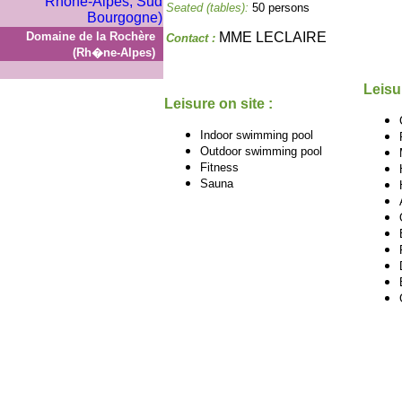
Seated (tables):
50 persons
Domaine de la Rochère
MME LECLAIRE
Contact :
(Rh�ne-Alpes)
Leisu
Leisure on site :
Indoor swimming pool
Outdoor swimming pool
Fitness
Sauna