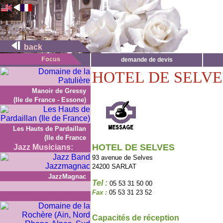
back
demande de devis
HOTEL DE SELVE
Manoir de Gressy
(Ile de France - Essone)
Les Hauts de Pardaillan
(Ile de France
HOTEL DE SELVES
Jazz Musicians:
93 avenue de Selves
24200 SARLAT
JazzMagnac
Tel :
05 53 31 50 00
Fax :
05 53 31 23 52
Capacités de réception