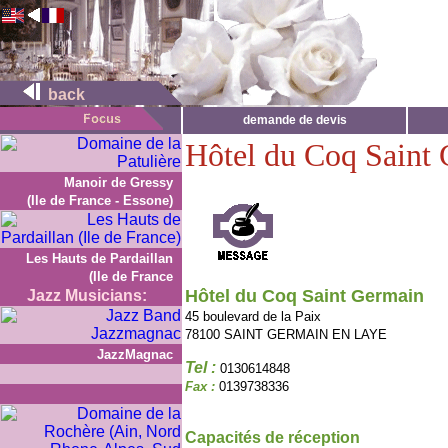
back
demande de devis
Hôtel du Coq Saint
Manoir de Gressy
(Ile de France - Essone)
Les Hauts de Pardaillan
(Ile de France
Hôtel du Coq Saint Germain
Jazz Musicians:
45 boulevard de la Paix
78100 SAINT GERMAIN EN LAYE
JazzMagnac
Tel :
0130614848
Fax :
0139738336
Capacités de réception