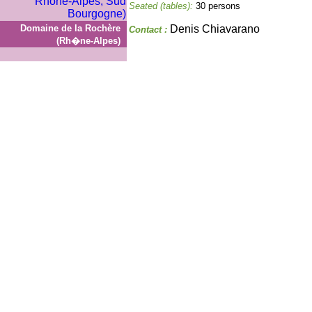
Seated (tables):
30 persons
Domaine de la Rochère
Denis Chiavarano
Contact :
(Rh�ne-Alpes)