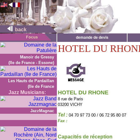
back
demande de devis
HOTEL DU RHON
Manoir de Gressy
(Ile de France - Essone)
Les Hauts de Pardaillan
(Ile de France
HOTEL DU RHONE
Jazz Musicians:
8 rue de Paris
03200 VICHY
JazzMagnac
Tel :
04 70 97 73 00 / 06 72 95 80 07
Fax :
Capacités de réception