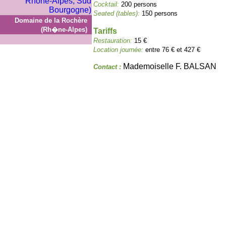
Cocktail:
200 persons
Seated (tables):
150 persons
Domaine de la Rochère
(Rh�ne-Alpes)
Tariffs
Restauration:
15 €
Location journée:
entre 76 € et 427 €
Mademoiselle F. BALSAN
Contact :