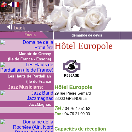
back
demande de devis
Hôtel Europole
Manoir de Gressy
(Ile de France - Essone)
Les Hauts de Pardaillan
(Ile de France
Hôtel Europole
Jazz Musicians:
29 rue Pierre Semard
38000 GRENOBLE
JazzMagnac
Tel :
04 76 49 51 52
Fax :
04 76 21 99 00
Capacités de réception