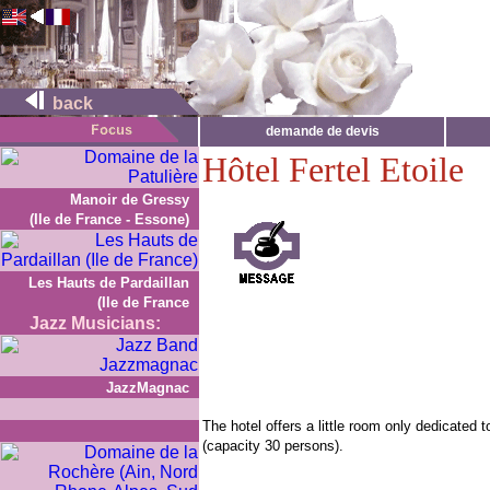
back
demande de devis
Hôtel Fertel Etoile
Manoir de Gressy
(Ile de France - Essone)
Les Hauts de Pardaillan
(Ile de France
Jazz Musicians:
JazzMagnac
The hotel offers a little room only dedicated 
(capacity 30 persons).