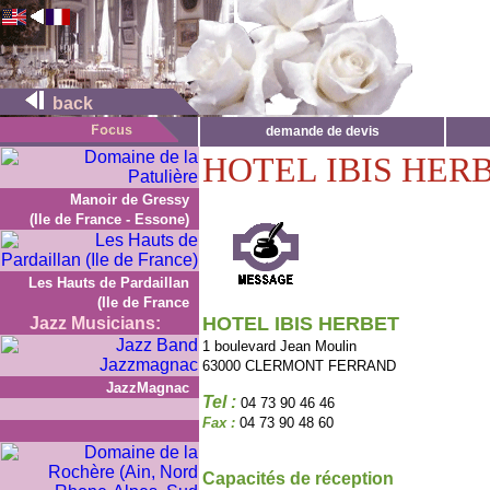
back
demande de devis
HOTEL IBIS HER
Manoir de Gressy
(Ile de France - Essone)
Les Hauts de Pardaillan
(Ile de France
HOTEL IBIS HERBET
Jazz Musicians:
1 boulevard Jean Moulin
63000 CLERMONT FERRAND
JazzMagnac
Tel :
04 73 90 46 46
Fax :
04 73 90 48 60
Capacités de réception