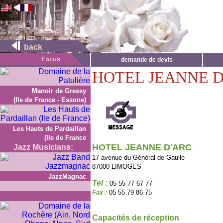
back
demande de devis
HOTEL JEANNE D
Manoir de Gressy
(Ile de France - Essone)
Les Hauts de Pardaillan
(Ile de France
HOTEL JEANNE D'ARC
Jazz Musicians:
17 avenue du Général de Gaulle
87000 LIMOGES
JazzMagnac
Tel :
05 55 77 67 77
Fax :
05 55 79 86 75
Capacités de réception