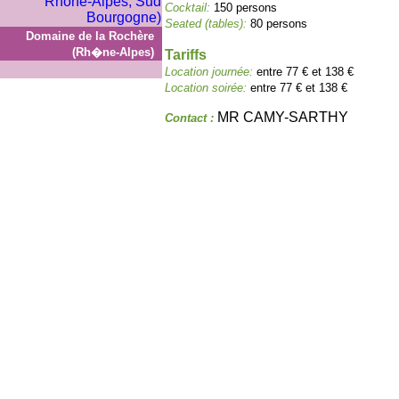
Cocktail:
150 persons
Seated (tables):
80 persons
Domaine de la Rochère
(Rh�ne-Alpes)
Tariffs
Location journée:
entre 77 € et 138 €
Location soirée:
entre 77 € et 138 €
MR CAMY-SARTHY
Contact :