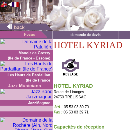
back
demande de devis
HOTEL KYRIAD
Manoir de Gressy
(Ile de France - Essone)
Les Hauts de Pardaillan
(Ile de France
HOTEL KYRIAD
Jazz Musicians:
Route de Limoges
24750 TRELISSAC
JazzMagnac
Tel :
05 53 03 39 70
Fax :
05 53 03 39 71
Capacités de réception