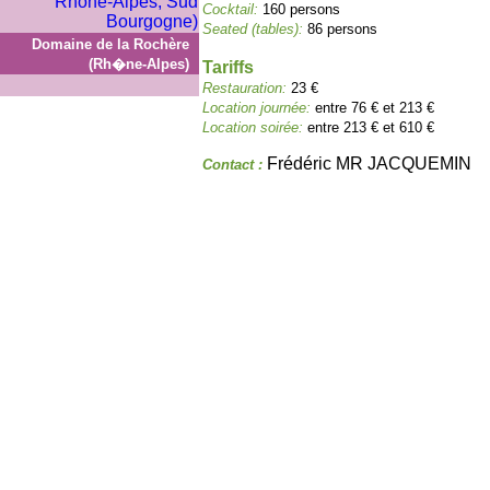
Cocktail:
160 persons
Seated (tables):
86 persons
Domaine de la Rochère
(Rh�ne-Alpes)
Tariffs
Restauration:
23 €
Location journée:
entre 76 € et 213 €
Location soirée:
entre 213 € et 610 €
Frédéric MR JACQUEMIN
Contact :