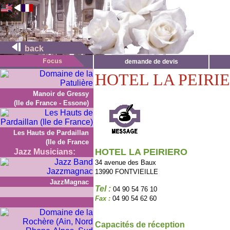
back
demande de devis
HOTEL LA PEIRI
Manoir de Gressy
(Ile de France - Essone)
Les Hauts de Pardaillan
(Ile de France
HOTEL LA PEIRIERO
Jazz Musicians:
34 avenue des Baux
13990 FONTVIEILLE
JazzMagnac
Tel :
04 90 54 76 10
Fax :
04 90 54 62 60
Capacités de réception