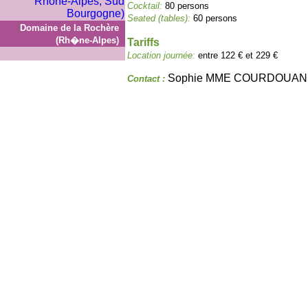
Cocktail:
80 persons
Seated (tables):
60 persons
Domaine de la Rochère
(Rh�ne-Alpes)
Tariffs
Location journée:
entre 122 € et 229 €
Sophie MME COURDOUAN
Contact :