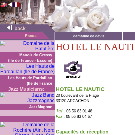
back
demande de devis
HOTEL LE NAUT
Manoir de Gressy
(Ile de France - Essone)
Les Hauts de Pardaillan
(Ile de France
HOTEL LE NAUTIC
Jazz Musicians:
20 boulevard de la Plage
33120 ARCACHON
JazzMagnac
Tel :
05 56 83 01 48
Fax :
05 56 83 04 67
Capacités de réception