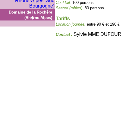
Cocktail:
100 persons
Seated (tables):
80 persons
Domaine de la Rochère
(Rh�ne-Alpes)
Tariffs
Location journée:
entre 90 € et 190 €
Sylvie MME DUFOUR
Contact :