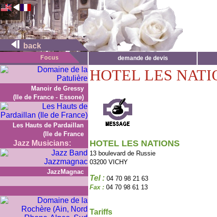
back
demande de devis
HOTEL LES NATI
Manoir de Gressy
(Ile de France - Essone)
Les Hauts de Pardaillan
(Ile de France
HOTEL LES NATIONS
Jazz Musicians:
13 boulevard de Russie
03200 VICHY
JazzMagnac
Tel :
04 70 98 21 63
Fax :
04 70 98 61 13
Tariffs