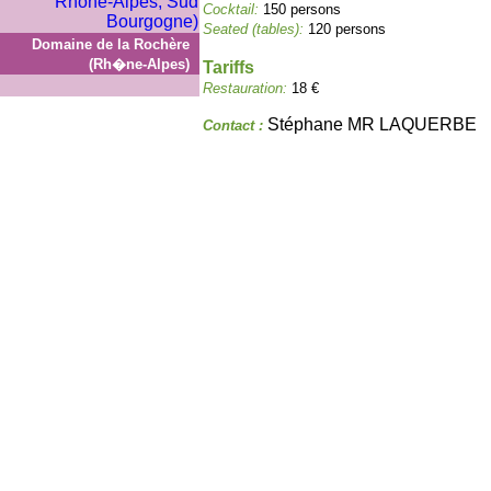
Cocktail:
150 persons
Seated (tables):
120 persons
Domaine de la Rochère
(Rh�ne-Alpes)
Tariffs
Restauration:
18 €
Stéphane MR LAQUERBE
Contact :