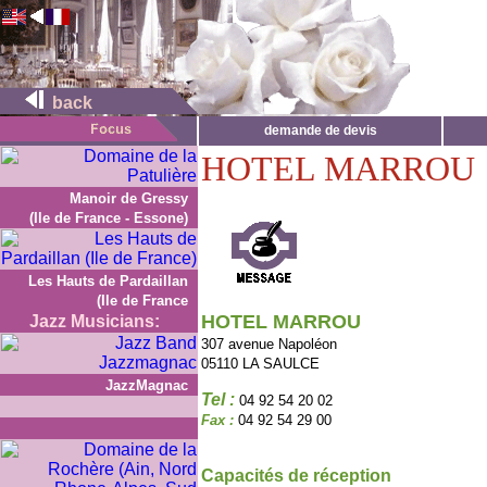
back
demande de devis
HOTEL MARROU
Manoir de Gressy
(Ile de France - Essone)
Les Hauts de Pardaillan
(Ile de France
HOTEL MARROU
Jazz Musicians:
307 avenue Napoléon
05110 LA SAULCE
JazzMagnac
Tel :
04 92 54 20 02
Fax :
04 92 54 29 00
Capacités de réception