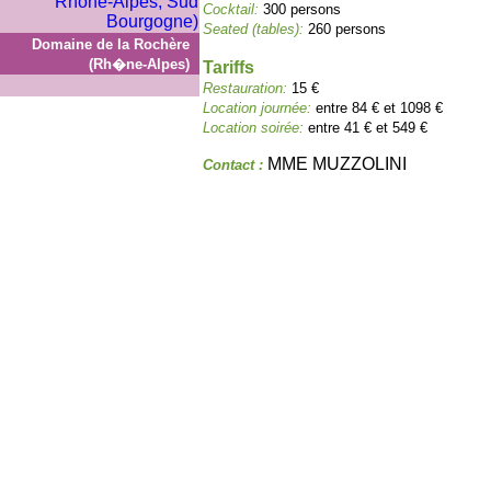
Cocktail:
300 persons
Seated (tables):
260 persons
Domaine de la Rochère
(Rh�ne-Alpes)
Tariffs
Restauration:
15 €
Location journée:
entre 84 € et 1098 €
Location soirée:
entre 41 € et 549 €
MME MUZZOLINI
Contact :