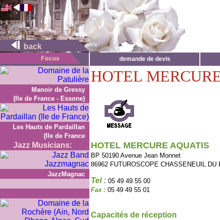
back
demande de devis
HOTEL MERCURE
Manoir de Gressy
(Ile de France - Essone)
Les Hauts de Pardaillan
(Ile de France
HOTEL MERCURE AQUATIS
Jazz Musicians:
BP 50190 Avenue Jean Monnet
86962 FUTUROSCOPE CHASSENEUIL DU 
JazzMagnac
Tel :
05 49 49 55 00
Fax :
05 49 49 55 01
Capacités de réception