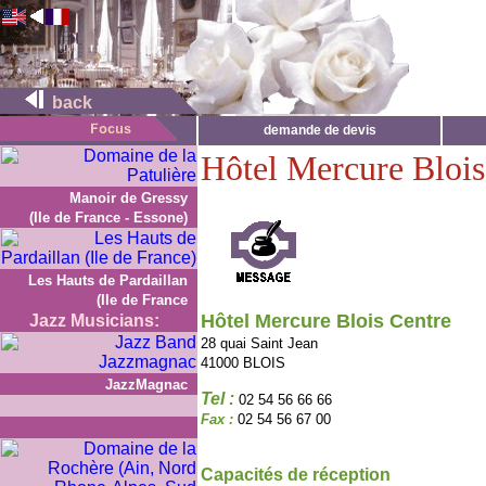
back
demande de devis
Hôtel Mercure Blois
Manoir de Gressy
(Ile de France - Essone)
Les Hauts de Pardaillan
(Ile de France
Hôtel Mercure Blois Centre
Jazz Musicians:
28 quai Saint Jean
41000 BLOIS
JazzMagnac
Tel :
02 54 56 66 66
Fax :
02 54 56 67 00
Capacités de réception