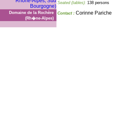
Seated (tables):
138 persons
Domaine de la Rochère
Corinne Pariche
Contact :
(Rh�ne-Alpes)