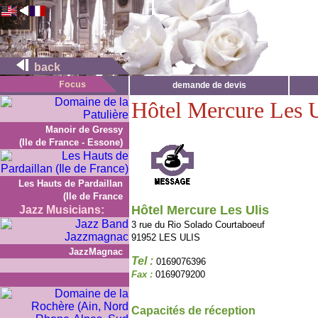
back
demande de devis
Hôtel Mercure Les U
Manoir de Gressy
(Ile de France - Essone)
Les Hauts de Pardaillan
(Ile de France
Hôtel Mercure Les Ulis
Jazz Musicians:
3 rue du Rio Solado Courtaboeuf
91952 LES ULIS
JazzMagnac
Tel :
0169076396
Fax :
0169079200
Capacités de réception