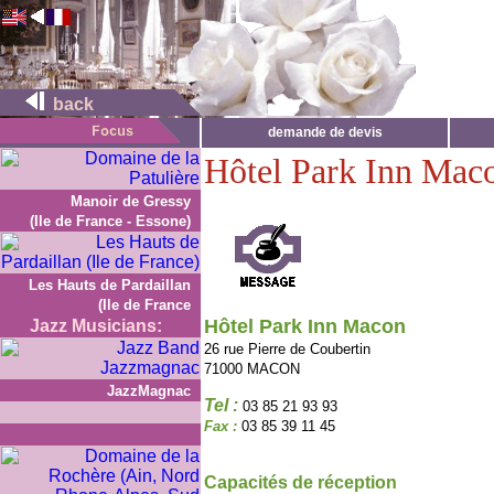
back
demande de devis
Hôtel Park Inn Mac
Manoir de Gressy
(Ile de France - Essone)
Les Hauts de Pardaillan
(Ile de France
Hôtel Park Inn Macon
Jazz Musicians:
26 rue Pierre de Coubertin
71000 MACON
JazzMagnac
Tel :
03 85 21 93 93
Fax :
03 85 39 11 45
Capacités de réception