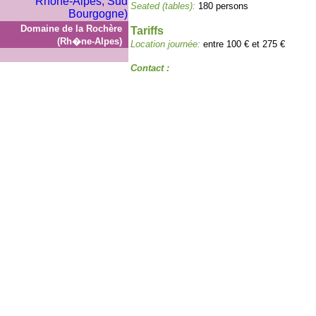
Seated (tables):
180 persons
Domaine de la Rochère
Tariffs
(Rh�ne-Alpes)
Location journée:
entre 100 € et 275 €
Contact :