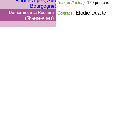
Seated (tables):
120 persons
Domaine de la Rochère
Elodie Duarte
Contact :
(Rh�ne-Alpes)