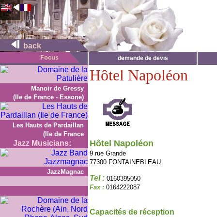
back
demande de devis
Hôtel Napoléon
Manoir de Gressy
(Ile de France - Essone)
Les Hauts de Pardaillan
(Ile de France
Hôtel Napoléon
Jazz Musicians:
9 rue Grande
77300 FONTAINEBLEAU
JazzMagnac
Tel :
0160395050
Fax :
0164222087
Capacités de réception