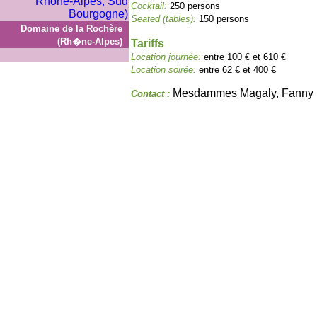
Cocktail:
250 persons
Seated (tables):
150 persons
Domaine de la Rochère
(Rh�ne-Alpes)
Tariffs
Location journée:
entre 100 € et 610 €
Location soirée:
entre 62 € et 400 €
Mesdammes Magaly, Fanny
Contact :