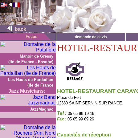
back
demande de devis
HOTEL-RESTAU
Manoir de Gressy
(Ile de France - Essone)
Les Hauts de Pardaillan
(Ile de France
HOTEL-RESTAURANT CARAY
Jazz Musicians:
Place du Fort
12380 SAINT SERNIN SUR RANCE
JazzMagnac
Tel :
05 65 98 19 19
Fax :
05 65 99 69 26
Capacités de réception