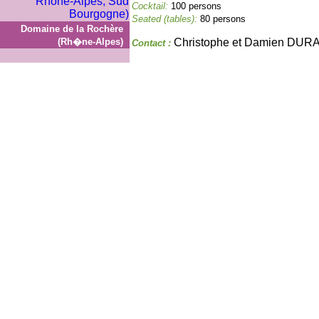
Cocktail:
100 persons
Seated (tables):
80 persons
Domaine de la Rochère
(Rh�ne-Alpes)
Christophe et Damien DU
Contact :