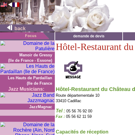
back
demande de devis
Hôtel-Restaurant du
Manoir de Gressy
(Ile de France - Essone)
Les Hauts de Pardaillan
(Ile de France
Hôtel-Restaurant du Château d
Jazz Musicians:
Route départementale 10
33410 Cadillac
JazzMagnac
Tel :
05 56 76 92 00
Fax :
05 56 62 11 59
Capacités de réception