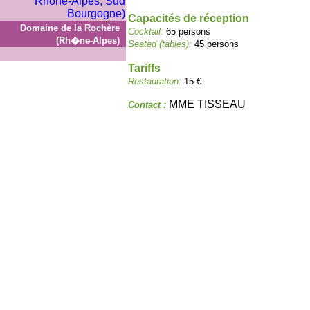
Capacités de réception
Domaine de la Rochère
Cocktail:
65 persons
(Rh�ne-Alpes)
Seated (tables):
45 persons
Tariffs
Restauration:
15 €
MME TISSEAU
Contact :