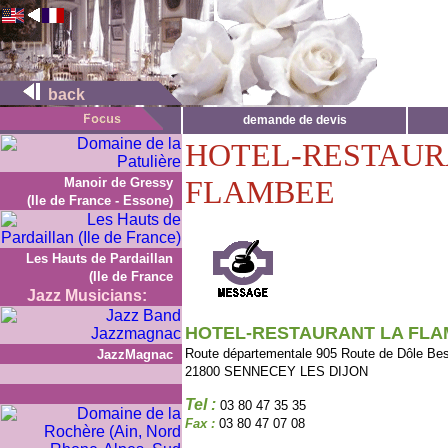
back
demande de devis
HOTEL-RESTAUR
FLAMBEE
Manoir de Gressy
(Ile de France - Essone)
Les Hauts de Pardaillan
(Ile de France
Jazz Musicians:
HOTEL-RESTAURANT LA FL
Route départementale 905 Route de Dôle Be
JazzMagnac
21800 SENNECEY LES DIJON
Tel :
03 80 47 35 35
Fax :
03 80 47 07 08