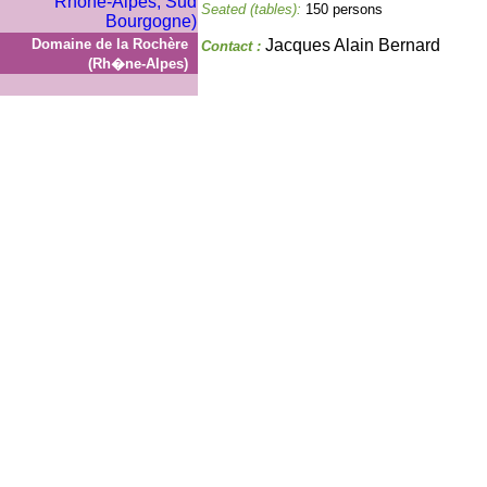
Seated (tables):
150 persons
Domaine de la Rochère
Jacques Alain Bernard
Contact :
(Rh�ne-Alpes)