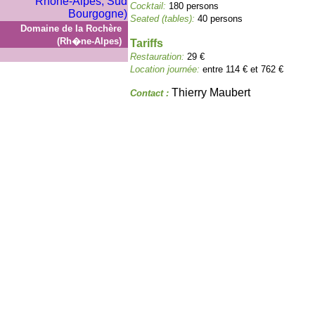
Cocktail:
180 persons
Seated (tables):
40 persons
Domaine de la Rochère
(Rh�ne-Alpes)
Tariffs
Restauration:
29 €
Location journée:
entre 114 € et 762 €
Thierry Maubert
Contact :