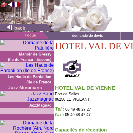
back
demande de devis
HOTEL VAL DE V
Manoir de Gressy
(Ile de France - Essone)
Les Hauts de Pardaillan
(Ile de France
HOTEL VAL DE VIENNE
Jazz Musicians:
Port de Salles
86150 LE VIGEANT
JazzMagnac
Tel :
05 49 48 27 27
Fax :
05 49 48 47 47
Capacités de réception