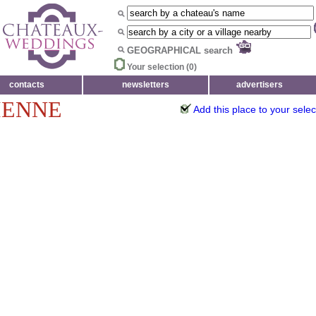
GEOGRAPHICAL search
Your selection (
0
)
contacts
newsletters
advertisers
IENNE
Add this place to your selec