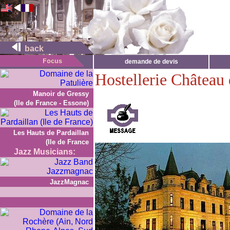
back
demande de devis
Hostellerie Château
Manoir de Gressy
(Ile de France - Essone)
Les Hauts de Pardaillan
(Ile de France
Jazz Musicians:
JazzMagnac