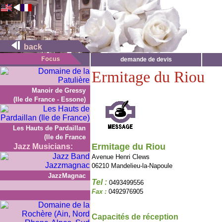
back
demande de devis
Ermitage du Riou
Manoir de Gressy
(Ile de France - Essone)
Les Hauts de Pardaillan
(Ile de France
Ermitage du Riou
Jazz Musicians:
Avenue Henri Clews
06210 Mandelieu-la-Napoule
JazzMagnac
Tel :
0493499556
Fax :
0492976905
Capacités de réception