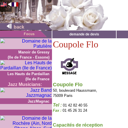
back
demande de devis
Coupole Flo
Manoir de Gressy
(Ile de France - Essone)
Les Hauts de Pardaillan
(Ile de France
Coupole Flo
Jazz Musicians:
50, boulevard Haussmann,
75009 Paris
JazzMagnac
Tel :
01 42 82 40 55
Fax :
01 45 26 31 24
Capacités de réception