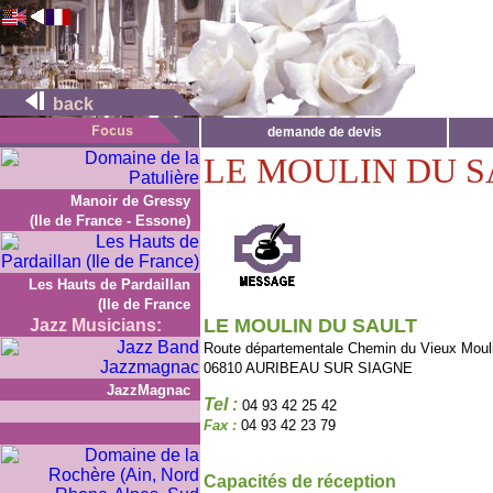
back
demande de devis
LE MOULIN DU 
Manoir de Gressy
(Ile de France - Essone)
Les Hauts de Pardaillan
(Ile de France
LE MOULIN DU SAULT
Jazz Musicians:
Route départementale Chemin du Vieux Moul
06810 AURIBEAU SUR SIAGNE
JazzMagnac
Tel :
04 93 42 25 42
Fax :
04 93 42 23 79
Capacités de réception