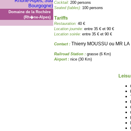
Cocktail:
200 persons
Seated (tables):
100 persons
Domaine de la Rochère
(Rh�ne-Alpes)
Tariffs
Restauration:
40 €
Location journée:
entre 35 € et 90 €
Location soirée:
entre 35 € et 90 €
Thierry MOUSSU ou MR L
Contact :
Railroad Station :
grasse (6 Km)
Airport :
nice (30 Km)
Leisu