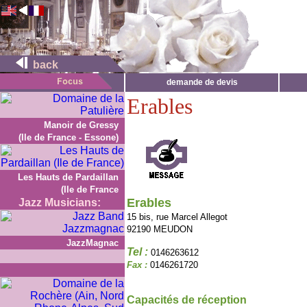
back
demande de devis
Erables
Manoir de Gressy
(Ile de France - Essone)
Les Hauts de Pardaillan
(Ile de France
Erables
Jazz Musicians:
15 bis, rue Marcel Allegot
92190 MEUDON
JazzMagnac
Tel :
0146263612
Fax :
0146261720
Capacités de réception