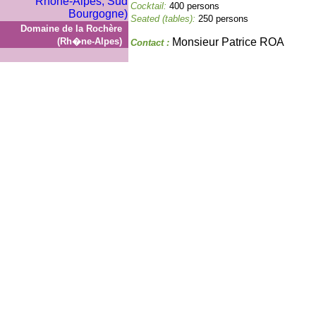
Cocktail:
400 persons
Seated (tables):
250 persons
Domaine de la Rochère
(Rh�ne-Alpes)
Monsieur Patrice ROA
Contact :