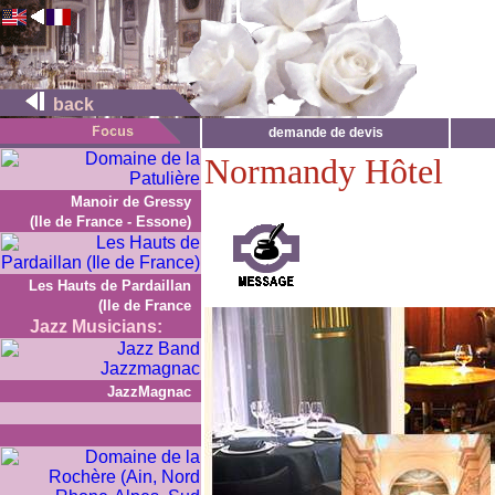
back
demande de devis
Normandy Hôtel
Manoir de Gressy
(Ile de France - Essone)
Les Hauts de Pardaillan
(Ile de France
Jazz Musicians:
JazzMagnac