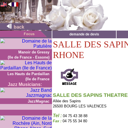
back
demande de devis
SALLE DES SAPI
RHONE
Manoir de Gressy
(Ile de France - Essone)
Les Hauts de Pardaillan
(Ile de France
Jazz Musicians:
SALLE DES SAPINS THEATR
Allée des Sapins
JazzMagnac
26500 BOURG LES VALENCES
Tel :
04 75 43 38 88
Fax :
04 75 55 34 80