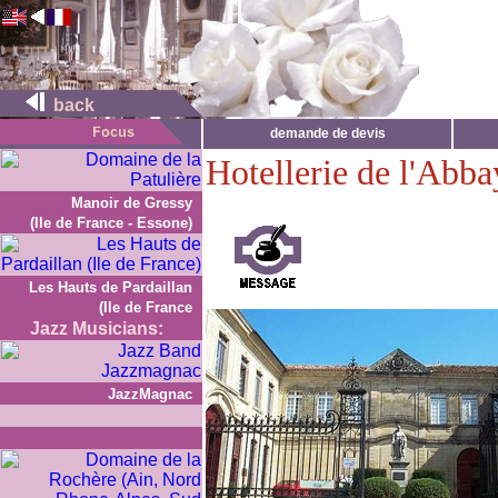
back
demande de devis
Hotellerie de l'Abb
Manoir de Gressy
(Ile de France - Essone)
Les Hauts de Pardaillan
(Ile de France
Jazz Musicians:
JazzMagnac