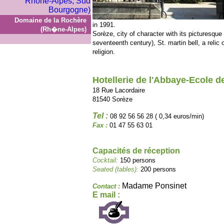
Domaine de la Rochère
in 1991.
(Rh�ne-Alpes)
Sorèze, city of character with its picturesqu
seventeenth century), St. martin bell, a relic
religion.
Hotellerie de l'Abbaye-Ecole d
18 Rue Lacordaire
81540 Sorèze
Tel :
08 92 56 56 28 ( 0,34 euros/min)
Fax :
01 47 55 63 01
Capacités de réception
Cocktail:
150 persons
Seated (tables):
200 persons
Madame Ponsinet
Contact :
E mail :