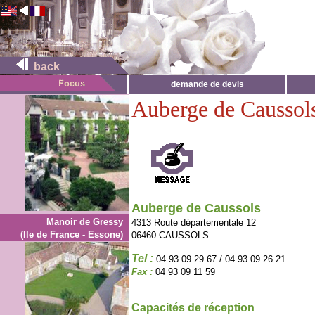
back
demande de devis
Auberge de Caussol
Auberge de Caussols
Manoir de Gressy
4313 Route départementale 12
(Ile de France - Essone)
06460 CAUSSOLS
Tel :
04 93 09 29 67 / 04 93 09 26 21
Fax :
04 93 09 11 59
Capacités de réception