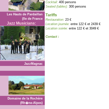
Cocktail:
400 persons
Seated (tables):
300 persons
Les Hauts de Pardaillan
Tariffs
(Ile de France
Restauration:
23 €
Jazz Musicians:
Location journée:
entre 122 € et 2439 €
Location soirée:
entre 122 € et 3049 €
Contact :
JazzMagnac
Domaine de la Rochère
(Rh�ne-Alpes)