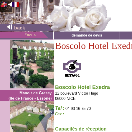
back
demande de devis
Boscolo Hotel Exed
Boscolo Hotel Exedra
Manoir de Gressy
12 boulevard Victor Hugo
(Ile de France - Essone)
06000 NICE
Tel :
04 93 16 75 70
Fax :
Capacités de réception