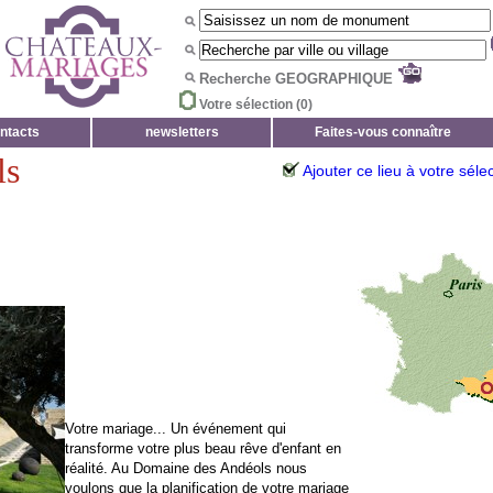
Recherche GEOGRAPHIQUE
Votre sélection (
0
)
ntacts
newsletters
Faites-vous connaître
ls
Ajouter ce lieu à votre séle
Votre mariage... Un événement qui
transforme votre plus beau rêve d'enfant en
réalité. Au Domaine des Andéols nous
voulons que la planification de votre mariage