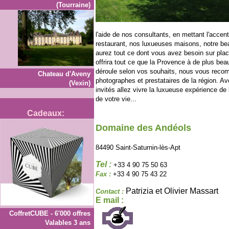
(Tourraine)
l'aide de nos consultants, en mettant l'accen
restaurant, nos luxueuses maisons, notre bea
aurez tout ce dont vous avez besoin sur place
offrira tout ce que la Provence à de plus bea
déroule selon vos souhaits, nous vous recom
Chateau d'Aveny
photographes et prestataires de la région. A
(Vexin)
invités allez vivre la luxueuse expérience de 
de votre vie...
Cadeaux:
Domaine des Andéols
84490 Saint-Saturnin-lès-Apt
Tel :
+33 4 90 75 50 63
Fax :
+33 4 90 75 43 22
Patrizia et Olivier Massart
Contact :
E mail :
CoffretCUBE - 6'000 offres
Valables 3 ans