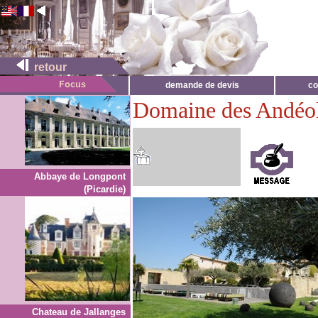
retour
demande de devis
co
Domaine des Andéo
Abbaye de Longpont
(Picardie)
Chateau de Jallanges