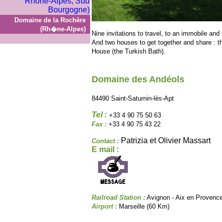
Domaine de la Rochère
(Rh�ne-Alpes)
Nine invitations to travel, to an immobile and
And two houses to get together and share : t
House (the Turkish Bath).
Domaine des Andéols
84490 Saint-Saturnin-lès-Apt
Tel :
+33 4 90 75 50 63
Fax :
+33 4 90 75 43 22
Patrizia et Olivier Massart
Contact :
E mail :
Railroad Station :
Avignon - Aix en Provenc
Airport :
Marseille (60 Km)