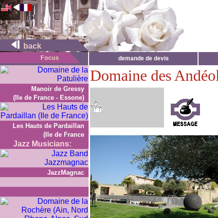
back
demande de devis
Domaine des Andéo
Manoir de Gressy
(Ile de France - Essone)
Les Hauts de Pardaillan
(Ile de France
Jazz Musicians:
JazzMagnac