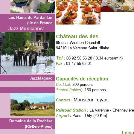
Les Hauts de Pardaillan
(Ile de France
Jazz Musicians:
Château des Iles
85 quai Winston Churchill
94210 La Varenne Saint Hilaire
Tel :
08 92 56 56 28 ( 0,34 euros/min)
Fax :
01 47 55 63 01
JazzMagnac
Capacités de réception
Cocktail:
200 persons
Seated (tables):
150 persons
Monsieur Teyant
Contact :
Railroad Station :
La Varenne - Chennevière
Airport :
Paris - Orly (20 Km)
Domaine de la Rochère
(Rh�ne-Alpes)
Leisu