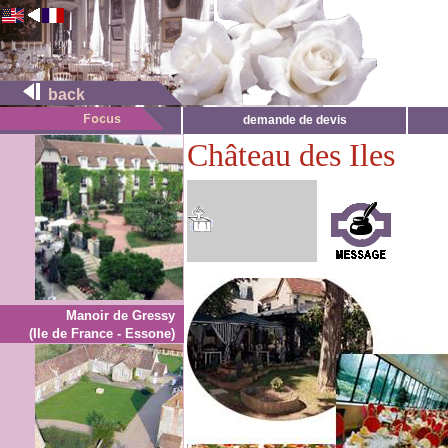
back
demande de devis
Château des Iles
Manoir de Gressy
(Ile de France - Essone)