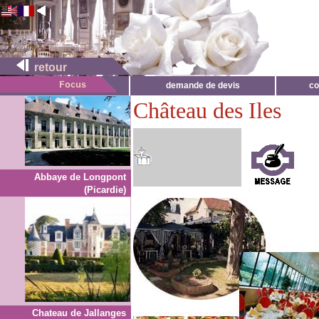
retour
demande de devis
co
Château des Iles
Abbaye de Longpont
(Picardie)
Chateau de Jallanges