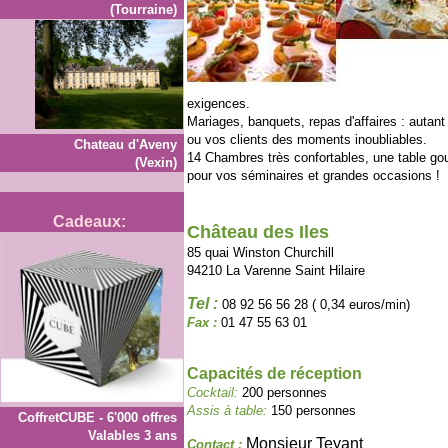
(Tourraine)
exigences.
Mariages, banquets, repas d'affaires : autant
ou vos clients des moments inoubliables.
Chateau d'Aveny
14 Chambres très confortables, une table go
(Vexin)
pour vos séminaires et grandes occasions !
Cadeaux:
Château des Iles
85 quai Winston Churchill
94210 La Varenne Saint Hilaire
Tel :
08 92 56 56 28 ( 0,34 euros/min)
Fax :
01 47 55 63 01
Capacités de réception
Cocktail:
200 personnes
Assis à table:
150 personnes
CoffretCUBE - 6'000 offres
Valables 3 ans
Monsieur Teyant
Contact :