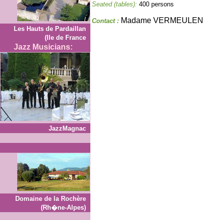
Seated (tables):
400 persons
Madame VERMEULEN
Contact :
Les Hauts de Pardaillan
(Ile de France
Jazz Musicians:
JazzMagnac
Domaine de la Rochère
(Rh�ne-Alpes)