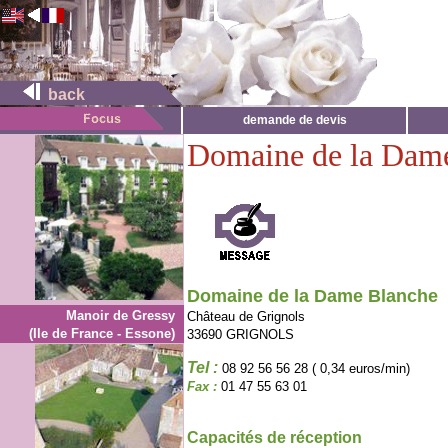
back
demande de devis
Domaine de la Dam
Domaine de la Dame Blanche
Manoir de Gressy
Château de Grignols
(Ile de France - Essone)
33690 GRIGNOLS
Tel :
08 92 56 56 28 ( 0,34 euros/min)
Fax :
01 47 55 63 01
Capacités de réception