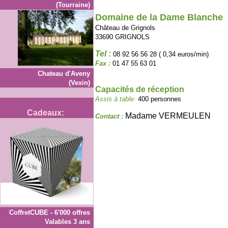
(Tourraine)
Domaine de la Dame Blanche
Château de Grignols
33690 GRIGNOLS
Tel :
08 92 56 56 28 ( 0,34 euros/min)
Fax :
01 47 55 63 01
Chateau d'Aveny
(Vexin)
Capacités de réception
Assis à table:
400 personnes
Cadeaux:
Madame VERMEULEN
Contact :
CoffretCUBE - 6'000 offres
Valables 3 ans