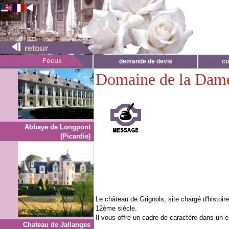
retour
demande de devis
co
Domaine de la Dam
Abbaye de Longpont
(Picardie)
Le château de Grignols, site chargé d'histoire
12ème siècle.
Il vous offre un cadre de caractère dans un
Chateau de Jallanges