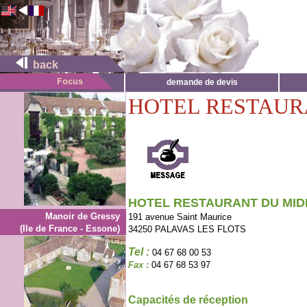
back
demande de devis
HOTEL RESTAUR
HOTEL RESTAURANT DU MID
Manoir de Gressy
191 avenue Saint Maurice
(Ile de France - Essone)
34250 PALAVAS LES FLOTS
Tel :
04 67 68 00 53
Fax :
04 67 68 53 97
Capacités de réception