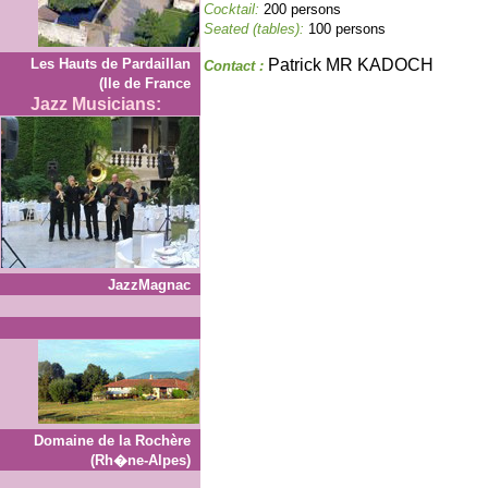
Cocktail:
200 persons
Seated (tables):
100 persons
Les Hauts de Pardaillan
Patrick MR KADOCH
Contact :
(Ile de France
Jazz Musicians:
JazzMagnac
Domaine de la Rochère
(Rh�ne-Alpes)