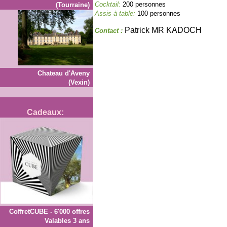
Cocktail:
200 personnes
(Tourraine)
Assis à table:
100 personnes
Patrick MR KADOCH
Contact :
Chateau d'Aveny
(Vexin)
Cadeaux:
CoffretCUBE - 6'000 offres
Valables 3 ans