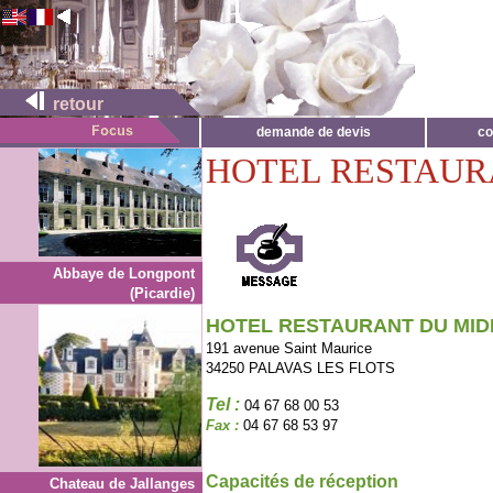
retour
demande de devis
co
HOTEL RESTAUR
Abbaye de Longpont
(Picardie)
HOTEL RESTAURANT DU MID
191 avenue Saint Maurice
34250 PALAVAS LES FLOTS
Tel :
04 67 68 00 53
Fax :
04 67 68 53 97
Capacités de réception
Chateau de Jallanges