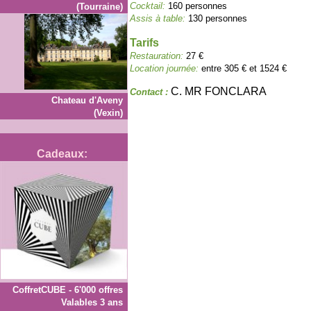
Cocktail:
160 personnes
(Tourraine)
Assis à table:
130 personnes
Tarifs
Restauration:
27 €
Location journée:
entre 305 € et 1524 €
C. MR FONCLARA
Contact :
Chateau d'Aveny
(Vexin)
Cadeaux:
CoffretCUBE - 6'000 offres
Valables 3 ans