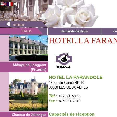
retour
demande de devis
co
HOTEL LA FARA
Abbaye de Longpont
(Picardie)
HOTEL LA FARANDOLE
18 rue du Cairou BP 10
38860 LES DEUX ALPES
Tel :
04 76 80 50 45
Fax :
04 76 79 56 12
Capacités de réception
Chateau de Jallanges